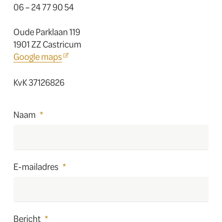
06 – 24 77 90 54
Oude Parklaan 119
1901 ZZ Castricum
Google maps
KvK 37126826
Naam
*
E-mailadres
*
Bericht
*