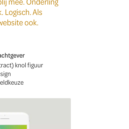
blij mee. Onderling
. Logisch. Als
website ook.
achtgever
ract) knol figuur
esign
eeldkeuze