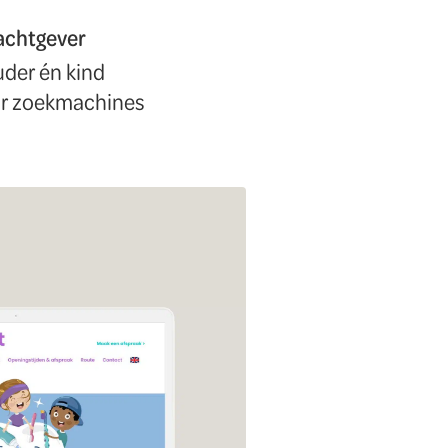
achtgever
der én kind
or zoekmachines